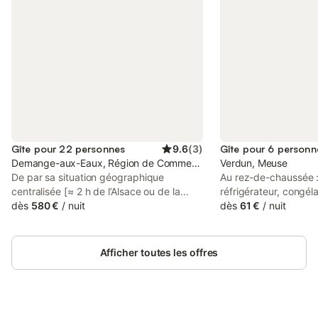
Gîte pour 22 personnes
9.6
(
3
)
Gîte pour 6 personn
Demange-aux-Eaux, Région de Commercy
Verdun, Meuse
De par sa situation géographique
Au rez-de-chaussée :
centralisée [≈ 2 h de l’Alsace ou de la
réfrigérateur, congéla
région Champagne – 1h45 des premières
dès
580 €
/
nuit
gaz électrique, four é
dès
61 €
/
nuit
pistes skiables – 1h de Verdun ou du Lac
manger/salon, télévis
de La Madine – 45 min du Lac du Der
chambre borgne avec 
(Haute-Marne) ou de Nancy (place
de 140X190 Salle d'
Afficher toutes les offres
Stanislas) – 30 min de Bar le Duc (gare
indépendant. A l'éta
SNCF ou quartier Renaissance) ou de
1 lit de 2 personnes 
Domrémy-la-Pucelle (village natal de
qu'un lit bébé et une
Jeanne d’Arc) ou encore de
de 140X190. Possibilit