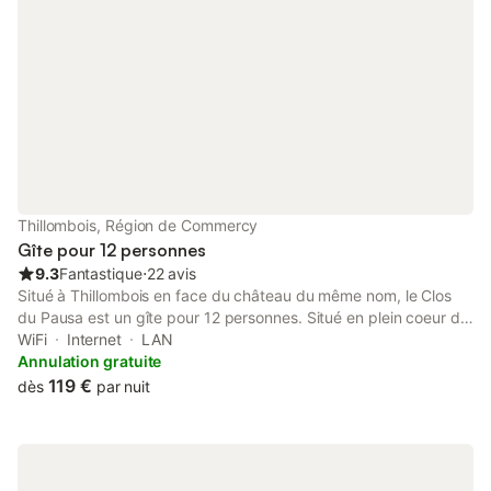
séjour Ce logement es
professionnel. Sauf m
prestations, telles q
serviettes etc.
Thillombois, Région de Commercy
Gîte pour 12 personnes
9.3
Fantastique
⋅
22 avis
Situé à Thillombois en face du château du même nom, le Clos
du Pausa est un gîte pour 12 personnes. Situé en plein coeur de
la Meuse il est idéalement placé pour découvrir le département.
WiFi
Internet
LAN
Le village, entouré de forêts plaira aux amoureux de la nature et
Annulation gratuite
de la randonnée. Ce grand gîte est composé d'une cuisine
119 €
dès
par nuit
équipée, d'un salon TV et d'une grande salle à manger avec
cheminée (bois offert). Vous disposerez également de 2
chambres au rez-de-chaussée (dont une adaptée aux
personnes à mobilité réduite) avec leur salle d'eau privative. 1er