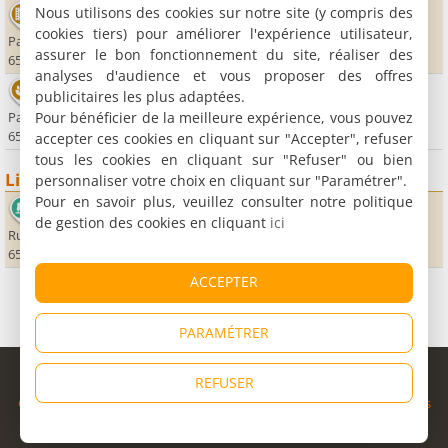
Nous utilisons des cookies sur notre site (y compris des
Cinéma Le Lary
cookies tiers) pour améliorer l'expérience utilisateur,
Parking du téléphérique
assurer le bon fonctionnement du site, réaliser des
65170 Saint-Lary Soulan
analyses d'audience et vous proposer des offres
Thermes de Saint-Lary Soulan
publicitaires les plus adaptées.
Pour bénéficier de la meilleure expérience, vous pouvez
Parc thermal
65170 Saint-Lary Soulan
accepter ces cookies en cliquant sur "Accepter", refuser
tous les cookies en cliquant sur "Refuser" ou bien
Lieux sportifs
personnaliser votre choix en cliquant sur "Paramétrer".
Pour en savoir plus, veuillez consulter notre politique
Patinoire
de gestion des cookies en cliquant
ici
Rue du corps Franc Pommies
65170 Saint-Lary Soulan
ACCEPTER
PARAMÉTRER
© Copyright 1998 - 2026
REFUSER
Cybevasion
|
Mentions légales
|
Confidentialité
|
CGU
|
Informations
légales
|
Partenaires
|
Système d'alerte
|