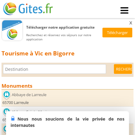
x
Télécharger notre application gratuite
Recherchez et réservez vos séjours sur notre
application
Tourisme à Vic en Bigorre
Monuments
Abbaye de Larreule
65700 Larreule
Abbaye Sainte Marie
Nous nous soucions de la vie privée de nos
65700 Maubourguet
internautes
Office de Tourisme de Vic Montaner