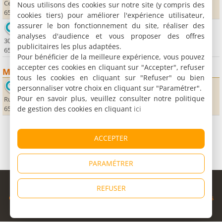
Centre Multimédia - Place du Corps Franc Pommiès
Nous utilisons des cookies sur notre site (y compris des
65500 Vic en Bigorre
cookies tiers) pour améliorer l'expérience utilisateur,
assurer le bon fonctionnement du site, réaliser des
Office de Tourisme de Maubourguet
analyses d'audience et vous proposer des offres
30 rue Maréchal Joffre
publicitaires les plus adaptées.
65700 Maubourguet
Pour bénéficier de la meilleure expérience, vous pouvez
accepter ces cookies en cliquant sur "Accepter", refuser
Musées
tous les cookies en cliquant sur "Refuser" ou bien
Musée de l'histoire locale
personnaliser votre choix en cliquant sur "Paramétrer".
Pour en savoir plus, veuillez consulter notre politique
Rue Michelet
de gestion des cookies en cliquant
ici
65700 Maubourguet
ACCEPTER
PARAMÉTRER
© Copyright 1998 - 2026
REFUSER
Cybevasion
|
Mentions légales
|
Confidentialité
|
CGU
|
Informations
légales
|
Partenaires
|
Système d'alerte
|