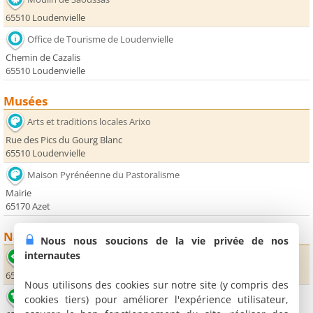
65510 Loudenvielle
Office de Tourisme de Loudenvielle
Chemin de Cazalis
65510 Loudenvielle
Musées
Arts et traditions locales Arixo
Rue des Pics du Gourg Blanc
65510 Loudenvielle
Maison Pyrénéenne du Pastoralisme
Mairie
65170 Azet
Nature
Nous nous soucions de la vie privée de nos
internautes
Col de Val Louron Azet
65170 Azet
Nous utilisons des cookies sur notre site (y compris des
Lac de Génos-Loudenvielle
cookies tiers) pour améliorer l'expérience utilisateur,