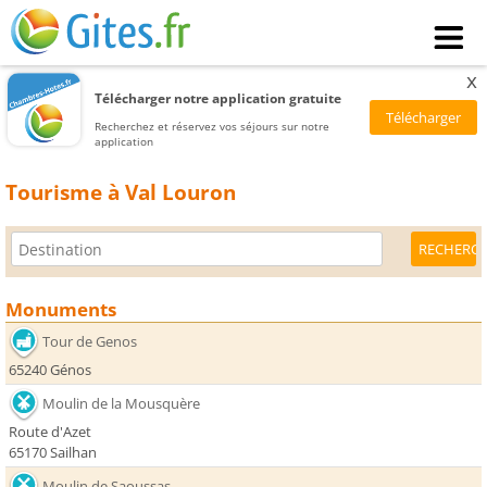
x
Télécharger notre application gratuite
Recherchez et réservez vos séjours sur notre
application
Tourisme à Val Louron
Monuments
Tour de Genos
65240 Génos
Moulin de la Mousquère
Route d'Azet
65170 Sailhan
Moulin de Saoussas