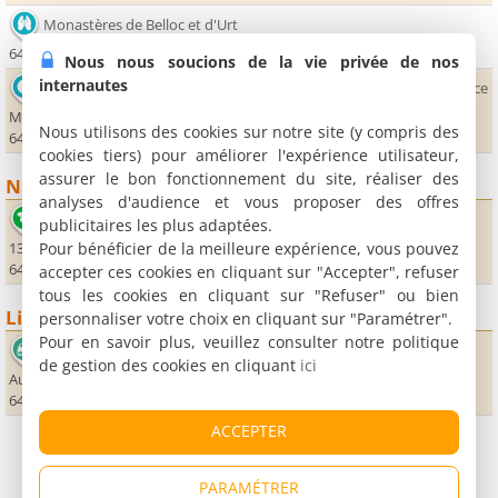
Monastères de Belloc et d'Urt
64240 Urt
Nous nous soucions de la vie privée de nos
internautes
Office de Tourisme du Pays de Hasparren et de La Bastide Clairence
Maison Darrieux, Place des Arceaux
Nous utilisons des cookies sur notre site (y compris des
64240 La Bastide-Clairence
cookies tiers) pour améliorer l'expérience utilisateur,
assurer le bon fonctionnement du site, réaliser des
Nature
analyses d'audience et vous proposer des offres
Base de Pop
publicitaires les plus adaptées.
Pour bénéficier de la meilleure expérience, vous pouvez
136 chemin du lac
64520 Guiche
accepter ces cookies en cliquant sur "Accepter", refuser
tous les cookies en cliquant sur "Refuser" ou bien
Lieux sportifs
personnaliser votre choix en cliquant sur "Paramétrer".
Pour en savoir plus, veuillez consulter notre politique
Karting Briscous
de gestion des cookies en cliquant
ici
Autoroute A64 (sortie 4 "Urt") - Échangeur de Séquillon
64240 Briscous
ACCEPTER
PARAMÉTRER