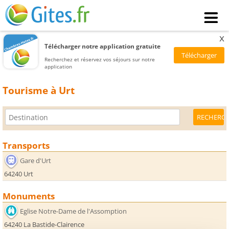
x
Télécharger notre application gratuite
Recherchez et réservez vos séjours sur notre
application
Tourisme à Urt
Transports
Gare d'Urt
64240 Urt
Monuments
Eglise Notre-Dame de l'Assomption
64240 La Bastide-Clairence