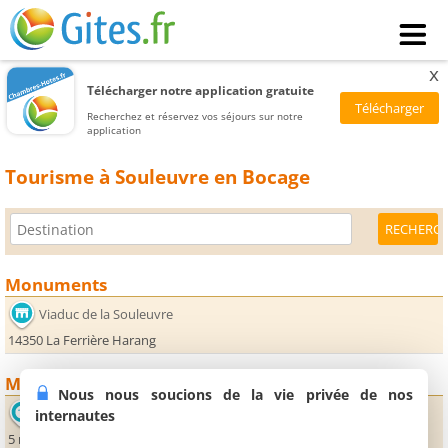
x
Télécharger notre application gratuite
Recherchez et réservez vos séjours sur notre
application
Tourisme à Souleuvre en Bocage
Monuments
Viaduc de la Souleuvre
14350 La Ferrière Harang
Musées
Nous nous soucions de la vie privée de nos
Musée de la Percée du Bocage
internautes
5 rue du 19 Mars 1962