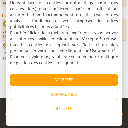
Nous utilisons des cookies sur notre site (y compris des
14350 Saint-Martin des Besaces
cookies tiers) pour améliorer l'expérience utilisateur,
assurer le bon fonctionnement du site, réaliser des
Loisirs
analyses d'audience et vous proposer des offres
Zoo de Jurques
publicitaires les plus adaptées.
La Butte
Pour bénéficier de la meilleure expérience, vous pouvez
14260 Jurques
accepter ces cookies en cliquant sur "Accepter", refuser
tous les cookies en cliquant sur "Refuser" ou bien
Skyparc Viaduc de la Souleuvre
personnaliser votre choix en cliquant sur "Paramétrer".
La Ferrière Harang
Pour en savoir plus, veuillez consulter notre politique
14350 Carville
de gestion des cookies en cliquant
ici
ACCEPTER
PARAMÉTRER
© Copyright 1998 - 2026
REFUSER
Cybevasion
|
Mentions légales
|
Confidentialité
|
CGU
|
Informations
légales
|
Partenaires
|
Système d'alerte
|