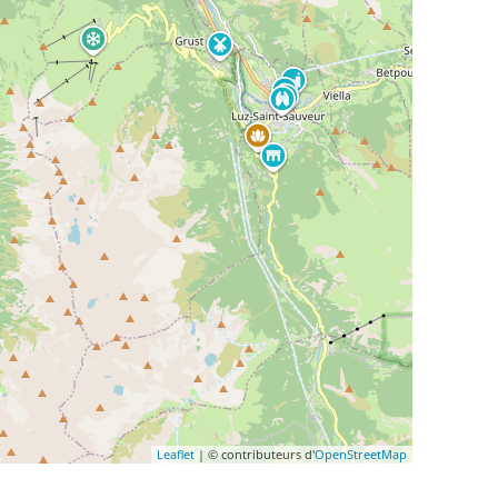
Leaflet
| © contributeurs d'
OpenStreetMap