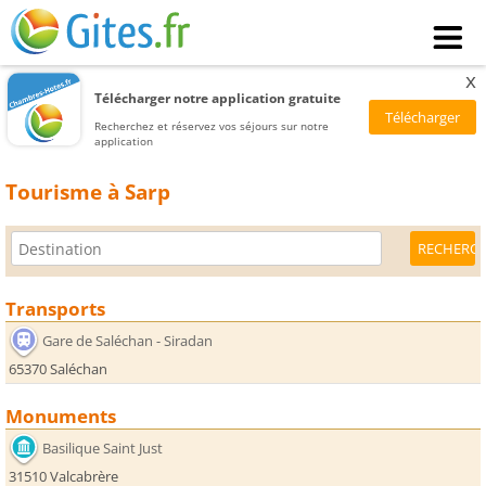
x
Télécharger notre application gratuite
Recherchez et réservez vos séjours sur notre
application
Tourisme à Sarp
Transports
Gare de Saléchan - Siradan
65370 Saléchan
Monuments
Basilique Saint Just
31510 Valcabrère