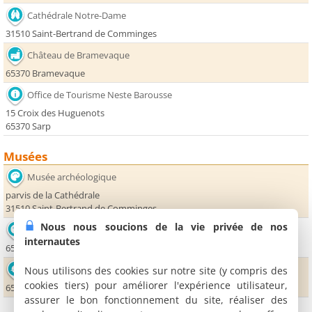
Cathédrale Notre-Dame
31510 Saint-Bertrand de Comminges
Château de Bramevaque
65370 Bramevaque
Office de Tourisme Neste Barousse
15 Croix des Huguenots
65370 Sarp
Musées
Musée archéologique
parvis de la Cathédrale
31510 Saint-Bertrand de Comminges
Nous nous soucions de la vie privée de nos
Maison des Sources
internautes
65370 Mauléon Barousse
Grottes de Gargas
Nous utilisons des cookies sur notre site (y compris des
cookies tiers) pour améliorer l'expérience utilisateur,
65660 Aventignan
assurer le bon fonctionnement du site, réaliser des