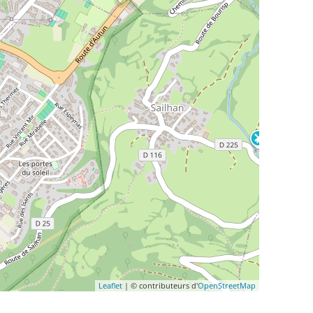
Leaflet
| © contributeurs d'
OpenStreetMap