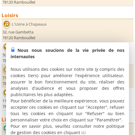
78120 Rambouillet
Loisirs
L'Usine à Chapeaux
32, rue Gambetta
78120 Rambouillet
Théâtre Le Nickel
Nous nous soucions de la vie privée de nos
50, rue du Muguet
internautes
78120 Rambouillet
Nous utilisons des cookies sur notre site (y compris des
Cinéma Vox Odéon Little Vox
cookies tiers) pour améliorer l'expérience utilisateur,
71, rue du Général de Gaulle
assurer le bon fonctionnement du site, réaliser des
78120 Rambouillet
analyses d'audience et vous proposer des offres
Bowling de Rambouillet
publicitaires les plus adaptées.
Pour bénéficier de la meilleure expérience, vous pouvez
11, rue Hyppolite Mège-Mouriès
78120 Rambouillet
accepter ces cookies en cliquant sur "Accepter", refuser
tous les cookies en cliquant sur "Refuser" ou bien
Lieux sportifs
personnaliser votre choix en cliquant sur "Paramétrer".
Pour en savoir plus, veuillez consulter notre politique
Hippodrome de Rambouillet
de gestion des cookies en cliquant
ici