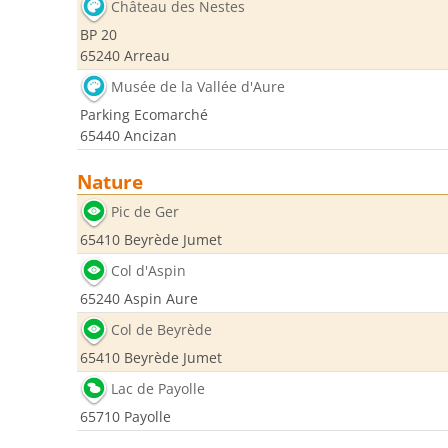
Château des Nestes
BP 20
65240 Arreau
Musée de la Vallée d'Aure
Parking Ecomarché
65440 Ancizan
Nature
Pic de Ger
65410 Beyrède Jumet
Col d'Aspin
65240 Aspin Aure
Col de Beyrède
65410 Beyrède Jumet
Lac de Payolle
65710 Payolle