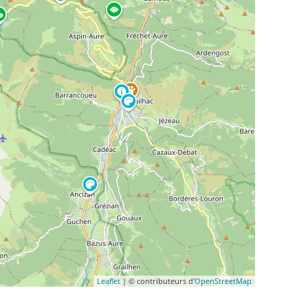
Leaflet
| © contributeurs d'
OpenStreetMap