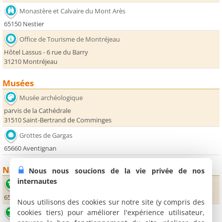
Monastère et Calvaire du Mont Arès
65150 Nestier
Office de Tourisme de Montréjeau
Hôtel Lassus - 6 rue du Barry
31210 Montréjeau
Musées
Musée archéologique
parvis de la Cathédrale
31510 Saint-Bertrand de Comminges
Grottes de Gargas
65660 Aventignan
Nature
Nous nous soucions de la vie privée de nos
internautes
Lac d'Aventignan
65660 Aventignan
Nous utilisons des cookies sur notre site (y compris des
cookies tiers) pour améliorer l'expérience utilisateur,
Base de loisirs du lac de Montréjeau