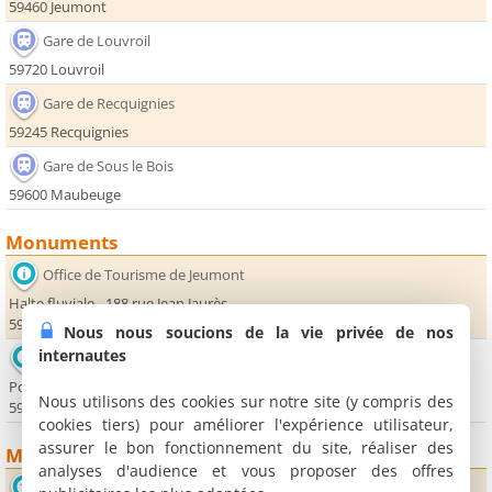
59460 Jeumont
Gare de Louvroil
59720 Louvroil
Gare de Recquignies
59245 Recquignies
Gare de Sous le Bois
59600 Maubeuge
Monuments
Office de Tourisme de Jeumont
Halte fluviale - 188 rue Jean Jaurès
59460 Jeumont
Nous nous soucions de la vie privée de nos
internautes
Office de Tourisme de Maubeuge
Porte de Mons - Place Vauban
Nous utilisons des cookies sur notre site (y compris des
59600 Maubeuge
cookies tiers) pour améliorer l'expérience utilisateur,
assurer le bon fonctionnement du site, réaliser des
Musées
analyses d'audience et vous proposer des offres
Musée Henri Boez