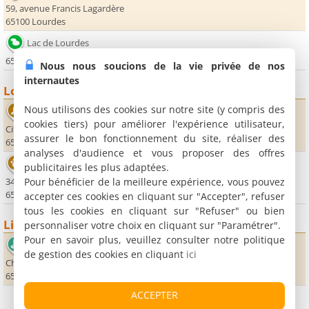
59, avenue Francis Lagardère
65100 Lourdes
Lac de Lourdes
65100 Lourdes
Nous nous soucions de la vie privée de nos
internautes
Loisirs
Nous utilisons des cookies sur notre site (y compris des
Auditorium Padre Pio
cookies tiers) pour améliorer l'expérience utilisateur,
Cité Saint-Pierre
assurer le bon fonctionnement du site, réaliser des
65100 Lourdes
analyses d'audience et vous proposer des offres
Aquarium
publicitaires les plus adaptées.
Pour bénéficier de la meilleure expérience, vous pouvez
34, avenue François Abadie
65100 Lourdes
accepter ces cookies en cliquant sur "Accepter", refuser
tous les cookies en cliquant sur "Refuser" ou bien
Lieux sportifs
personnaliser votre choix en cliquant sur "Paramétrer".
Pour en savoir plus, veuillez consulter notre politique
Golf Club de Lourdes
de gestion des cookies en cliquant
ici
Chemin du Lac
65100 Lourdes
ACCEPTER