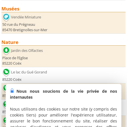
Musées
Vendée Miniature
50 rue du Prégneau
85470 Bretignolles-sur-Mer
Nature
Jardin des Olfacties
Place de l’Eglise
85220 Coëx
Le lac du Gué Gorand
85220 Coëx
Le lac du Jaunay
Nous nous soucions de la vie privée de nos
85220 Landevieille
internautes
Plage de La Parée
Nous utilisons des cookies sur notre site (y compris des
85470 Bretignolles-sur-Mer
cookies tiers) pour améliorer l'expérience utilisateur,
Plage de La Sauzaie
assurer le bon fonctionnement du site, réaliser des
analyses d'audience et vous proposer des offres