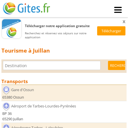
x
Télécharger notre application gratuite
Recherchez et réservez vos séjours sur notre
application
Tourisme à Juillan
Transports
Gare d'Ossun
65380 Ossun
Aéroport de Tarbes-Lourdes-Pyrénées
BP 36
65290 Juillan
Aérodrome Tarbes - Laloubère