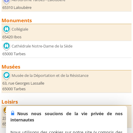
65310 Laloubère
Monuments
Collégiale
65420 Ibos
Cathédrale Notre-Dame de la Sède
65000 Tarbes
Musées
Musée de la Déportation et de la Résistance
63, rue Georges Lassalle
65000 Tarbes
Loisirs
La Gespe
Nous nous soucions de la vie privée de nos
23, rue Paul Cézanne
internautes
65000 Tarbes
Nous utilisons des cookies sur notre site (y compris des