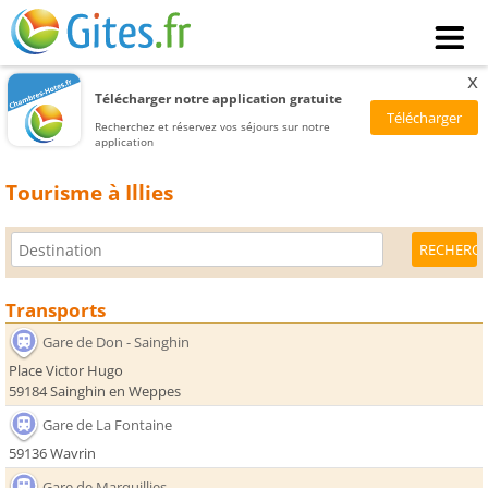
x
Télécharger notre application gratuite
Recherchez et réservez vos séjours sur notre
application
Tourisme à Illies
Transports
Gare de Don - Sainghin
Place Victor Hugo
59184 Sainghin en Weppes
Gare de La Fontaine
59136 Wavrin
Gare de Marquillies