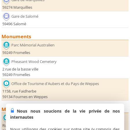
59274 Marquillies
Gare de Salomé
59496 Salomé
Monuments
Parc Mémorial Australien
59249 Fromelles
Pheasant Wood Cemetery
2 rue de la basse ville
59249 Fromelles
Office de Tourisme d'Aubers et du Pays de Weppes
1158, rue Faidherbe
59134 Fournes en Weppes
Musées
Nous nous soucions de la vie privée de nos
internautes
Musée de la bataille de Fromelles
Rue de la basse ville
Nous utilisons des cookies sur notre site (y compris des