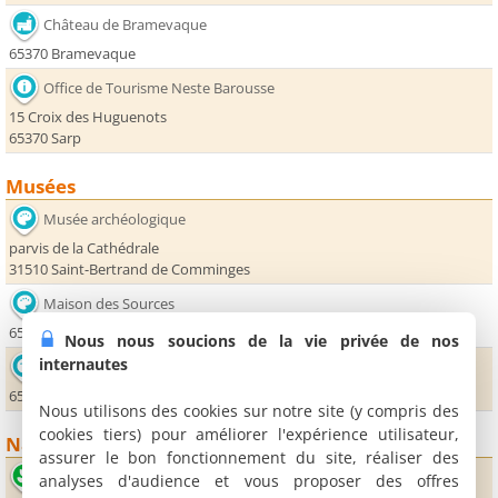
Château de Bramevaque
65370 Bramevaque
Office de Tourisme Neste Barousse
15 Croix des Huguenots
65370 Sarp
Musées
Musée archéologique
parvis de la Cathédrale
31510 Saint-Bertrand de Comminges
Maison des Sources
65370 Mauléon Barousse
Nous nous soucions de la vie privée de nos
internautes
Usine d'embouteillage des eaux de la Barousse
65370 Ferrère
Nous utilisons des cookies sur notre site (y compris des
cookies tiers) pour améliorer l'expérience utilisateur,
Nature
assurer le bon fonctionnement du site, réaliser des
Falaise d'escalade de Troubat
analyses d'audience et vous proposer des offres