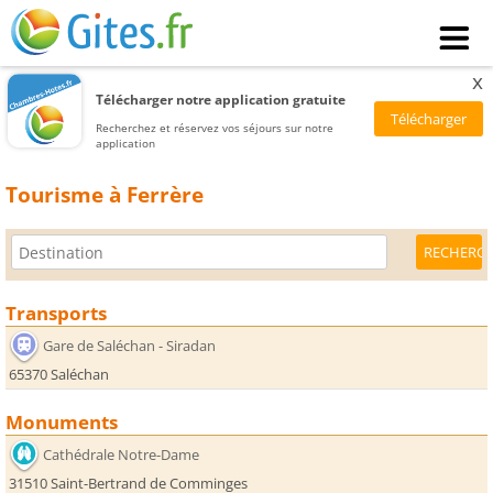
x
Télécharger notre application gratuite
Recherchez et réservez vos séjours sur notre
application
Tourisme à Ferrère
Transports
Gare de Saléchan - Siradan
65370 Saléchan
Monuments
Cathédrale Notre-Dame
31510 Saint-Bertrand de Comminges