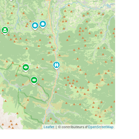
Leaflet
| © contributeurs d'
OpenStreetMap