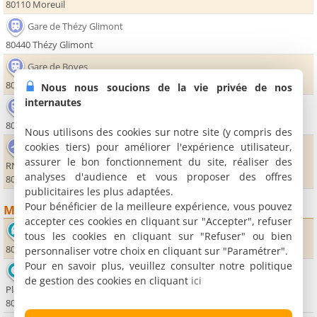
80110 Moreuil
Gare de Thézy Glimont
80440 Thézy Glimont
Gare de Boves
80440 Boves
Nous nous soucions de la vie privée de nos
internautes
Gare de Dommartin - Remiencourt
80440 Dommartin
Nous utilisons des cookies sur notre site (y compris des
cookies tiers) pour améliorer l'expérience utilisateur,
Aérodrome Amiens - Glisy
assurer le bon fonctionnement du site, réaliser des
RN29 - Route de Saint-Quentin
analyses d'audience et vous proposer des offres
80440 Glisy
publicitaires les plus adaptées.
Pour bénéficier de la meilleure expérience, vous pouvez
Monuments
accepter ces cookies en cliquant sur "Accepter", refuser
Eglise de Saint Fuscien
tous les cookies en cliquant sur "Refuser" ou bien
80680 Saint-Fuscien
personnaliser votre choix en cliquant sur "Paramétrer".
Pour en savoir plus, veuillez consulter notre politique
Office de Tourisme du Val de Noye
de gestion des cookies en cliquant
ici
Place Charles de Gaulle
80250 Ailly sur Noye