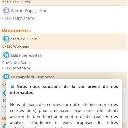
67120 Dachstein
Gare de Duppigheim
67120 Duppigheim
Monuments
Statue du Horn
67120 Wolxheim
Eglise des Jesuites
Rue Notre Dame
67120 Molsheim
La chapelle du Dompeter
67120 Avolsheim
Nous nous soucions de la vie privée de nos
internautes
Office de Tourisme de Molsheim-Mutzig
19 place de l'Hôtel de Ville
Nous utilisons des cookies sur notre site (y compris des
67120 Molsheim
cookies tiers) pour améliorer l'expérience utilisateur,
assurer le bon fonctionnement du site, réaliser des
Musées
analyses d'audience et vous proposer des offres
Musée de la Chartreuse et Fondation Bugatti