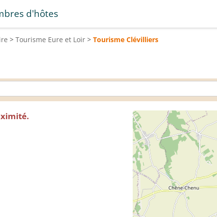
bres d'hôtes
ire
>
Tourisme
Eure et Loir
>
Tourisme
Clévilliers
oximité.