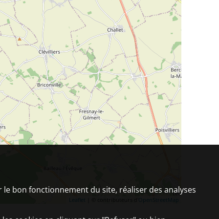
er le bon fonctionnement du site, réaliser des analyses
Leaflet
| © contributeurs d'
OpenStreetMap