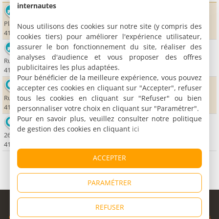
internautes
Château de Selles sur Cher - Château de la Loire
Place du Château
Nous utilisons des cookies sur notre site (y compris des
41130 Selles-sur-Cher
cookies tiers) pour améliorer l'expérience utilisateur,
assurer le bon fonctionnement du site, réaliser des
Château de Chémery
analyses d'audience et vous proposer des offres
Rue du Château
publicitaires les plus adaptées.
41700 Chémery
Pour bénéficier de la meilleure expérience, vous pouvez
Office de Tourisme de Chémery
accepter ces cookies en cliquant sur "Accepter", refuser
tous les cookies en cliquant sur "Refuser" ou bien
Rue Nationale
41700 Chémery
personnaliser votre choix en cliquant sur "Paramétrer".
Pour en savoir plus, veuillez consulter notre politique
Office de Tourisme de Selles sur Cher
de gestion des cookies en cliquant
ici
26-28, rue de Sion
41130 Selles-sur-Cher
ACCEPTER
PARAMÉTRER
© Copyright 1998 - 2026
REFUSER
Cybevasion
|
Mentions légales
|
Confidentialité
|
CGU
|
Informations