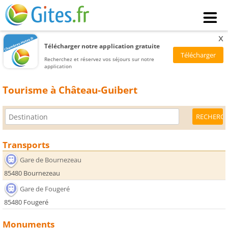
x
Télécharger notre application gratuite
Recherchez et réservez vos séjours sur notre
application
Tourisme à Château-Guibert
Transports
Gare de Bournezeau
85480 Bournezeau
Gare de Fougeré
85480 Fougeré
Monuments