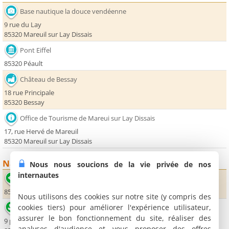
Base nautique la douce vendéenne
9 rue du Lay
85320 Mareuil sur Lay Dissais
Pont Eiffel
85320 Péault
Château de Bessay
18 rue Principale
85320 Bessay
Office de Tourisme de Mareui sur Lay Dissais
17, rue Hervé de Mareuil
85320 Mareuil sur Lay Dissais
Nature
Nous nous soucions de la vie privée de nos
internautes
La chaos de Piquet
85310 Le Tablier
Nous utilisons des cookies sur notre site (y compris des
cookies tiers) pour améliorer l'expérience utilisateur,
La Maison des Libellules
assurer le bon fonctionnement du site, réaliser des
9 place de l’Eglise
analyses d'audience et vous proposer des offres