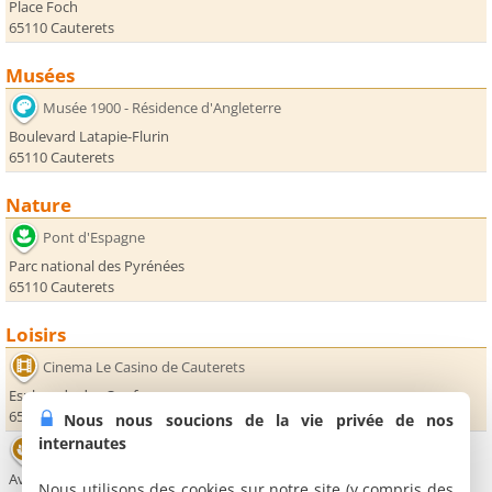
Place Foch
65110 Cauterets
Musées
Musée 1900 - Résidence d'Angleterre
Boulevard Latapie-Flurin
65110 Cauterets
Nature
Pont d'Espagne
Parc national des Pyrénées
65110 Cauterets
Loisirs
Cinema Le Casino de Cauterets
Esplanade des Oeufs
65110 Cauterets
Nous nous soucions de la vie privée de nos
internautes
Thermes de Cauterets
Avenue du Dr Domer
Nous utilisons des cookies sur notre site (y compris des