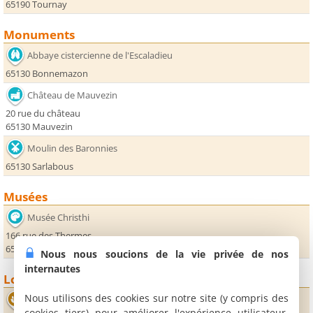
65190 Tournay
Monuments
Abbaye cistercienne de l'Escaladieu
65130 Bonnemazon
Château de Mauvezin
20 rue du château
65130 Mauvezin
Moulin des Baronnies
65130 Sarlabous
Musées
Musée Christhi
166 rue des Thermes
65130 Capvern les Bains
Nous nous soucions de la vie privée de nos
internautes
Loisirs
Nous utilisons des cookies sur notre site (y compris des
Thermes
cookies tiers) pour améliorer l'expérience utilisateur,