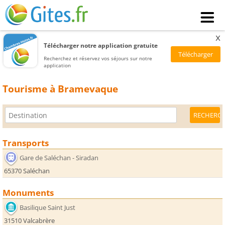
x
Télécharger notre application gratuite
Recherchez et réservez vos séjours sur notre
application
Tourisme à Bramevaque
Transports
Gare de Saléchan - Siradan
65370 Saléchan
Monuments
Basilique Saint Just
31510 Valcabrère