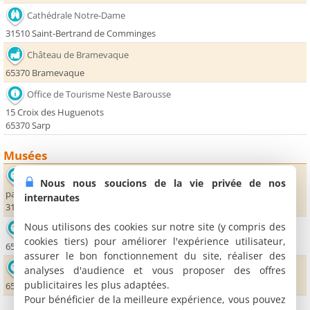
Cathédrale Notre-Dame
31510 Saint-Bertrand de Comminges
Château de Bramevaque
65370 Bramevaque
Office de Tourisme Neste Barousse
15 Croix des Huguenots
65370 Sarp
Musées
Musée archéologique
Nous nous soucions de la vie privée de nos
parvis de la Cathédrale
internautes
31510 Saint-Bertrand de Comminges
Nous utilisons des cookies sur notre site (y compris des
Maison des Sources
cookies tiers) pour améliorer l'expérience utilisateur,
65370 Mauléon Barousse
assurer le bon fonctionnement du site, réaliser des
Usine d'embouteillage des eaux de la Barousse
analyses d'audience et vous proposer des offres
publicitaires les plus adaptées.
65370 Ferrère
Pour bénéficier de la meilleure expérience, vous pouvez