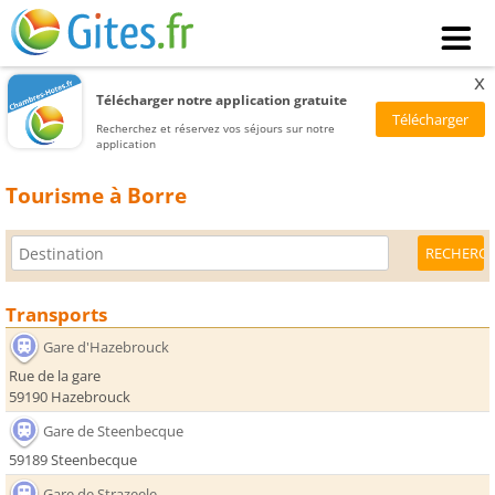
x
Télécharger notre application gratuite
Recherchez et réservez vos séjours sur notre
application
Tourisme à Borre
Transports
Gare d'Hazebrouck
Rue de la gare
59190 Hazebrouck
Gare de Steenbecque
59189 Steenbecque
Gare de Strazeele