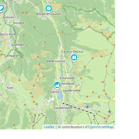
Leaflet
| © contributeurs d'
OpenStreetMap