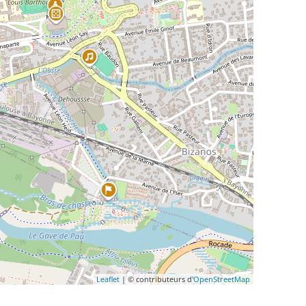
Leaflet
| © contributeurs d'
OpenStreetMap