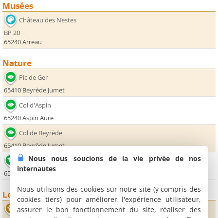
Musées
Château des Nestes
BP 20
65240 Arreau
Nature
Pic de Ger
65410 Beyrède Jumet
Col d'Aspin
65240 Aspin Aure
Col de Beyrède
65410 Beyrède Jumet
Nous nous soucions de la vie privée de nos
Lac de Payolle
internautes
65710 Payolle
Nous utilisons des cookies sur notre site (y compris des
Loisirs
cookies tiers) pour améliorer l'expérience utilisateur,
Donjon des Aigles d'Aure
assurer le bon fonctionnement du site, réaliser des