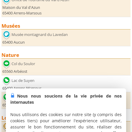
Maison du Val d'Azun
65400 Arrens-Marsous
Musées
Musée montagnard du Lavedan
65400 Aucun
Nature
Col du Soulor
65560 Arbéost
Lac de Suyen
65400 Arrens-Marsous
Nous nous soucions de la vie privée de nos
Lac d'Estaing
internautes
65400 Estaing
Nous utilisons des cookies sur notre site (y compris des
Loisirs
cookies tiers) pour améliorer l'expérience utilisateur,
Cinéma de Gourette
assurer le bon fonctionnement du site, réaliser des