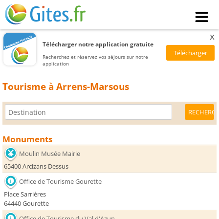
x
Télécharger notre application gratuite
Recherchez et réservez vos séjours sur notre
application
Tourisme à Arrens-Marsous
Monuments
Moulin Musée Mairie
65400 Arcizans Dessus
Office de Tourisme Gourette
Place Sarrières
64440 Gourette
Office de Tourisme du Val d'Azun