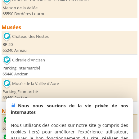
Maison de la Vallée
65590 Bordères Louron
Musées
Château des Nestes
BP 20
65240 Arreau
Cidrerie d'Ancizan
Parking Intermarché
65440 Ancizan
Musée de la Vallée d'Aure
Parking Ecomarché
65440 Ancizan
Nous nous soucions de la vie privée de nos
Nature
internautes
Pic de Ger
Nous utilisons des cookies sur notre site (y compris des
65410 Beyrède Jumet
cookies tiers) pour améliorer l'expérience utilisateur,
Col d'Aspin
assurer le bon fonctionnement du site, réaliser des