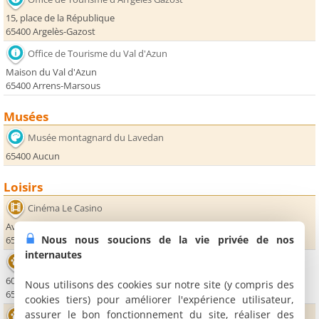
15, place de la République
65400 Argelès-Gazost
Office de Tourisme du Val d'Azun
Maison du Val d'Azun
65400 Arrens-Marsous
Musées
Musée montagnard du Lavedan
65400 Aucun
Loisirs
Cinéma Le Casino
Avenue Adrien Hébrard
Nous nous soucions de la vie privée de nos
65400 Argelès-Gazost
internautes
Parc Animalier des Pyrénées - La Colline aux Marmottes
60 bis avenue des Pyrénées
Nous utilisons des cookies sur notre site (y compris des
65400 Ayzac-Ost
cookies tiers) pour améliorer l'expérience utilisateur,
assurer le bon fonctionnement du site, réaliser des
Aquarium tropical