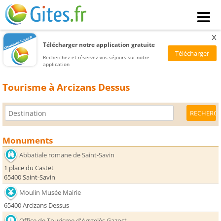
x
Télécharger notre application gratuite
Recherchez et réservez vos séjours sur notre
application
Tourisme à Arcizans Dessus
Monuments
Abbatiale romane de Saint-Savin
1 place du Castet
65400 Saint-Savin
Moulin Musée Mairie
65400 Arcizans Dessus
Office de Tourisme d'Arrgelès Gazost