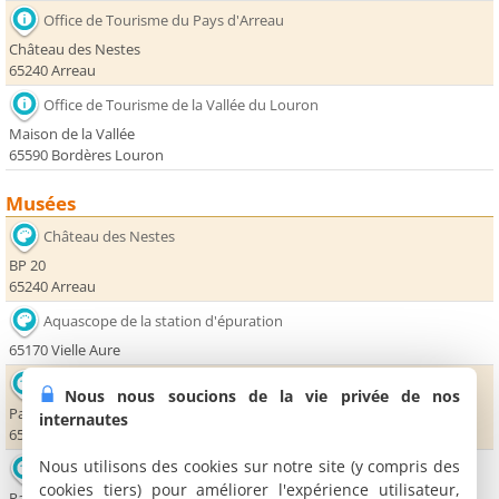
Office de Tourisme du Pays d'Arreau
Château des Nestes
65240 Arreau
Office de Tourisme de la Vallée du Louron
Maison de la Vallée
65590 Bordères Louron
Musées
Château des Nestes
BP 20
65240 Arreau
Aquascope de la station d'épuration
65170 Vielle Aure
Cidrerie d'Ancizan
Nous nous soucions de la vie privée de nos
Parking Intermarché
internautes
65440 Ancizan
Nous utilisons des cookies sur notre site (y compris des
Musée de la Vallée d'Aure
cookies tiers) pour améliorer l'expérience utilisateur,
Parking Ecomarché