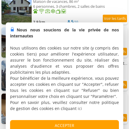
Maison de vacances, 86 m²
6 personnes, 3 chambres, 2 salles de bains
8.5
2.9 km
/10
Nous nous soucions de la vie privée de nos
Appartement - Laruns
Appartement, 45 m²
internautes
4 personnes, 1 salle de bains
Nous utilisons des cookies sur notre site (y compris des
cookies tiers) pour améliorer l'expérience utilisateur,
9.8
3 km
/10
assurer le bon fonctionnement du site, réaliser des
Appartement Cocoon avec jardin et vue montagne
analyses d'audience et vous proposer des offres
Appartement, 70 m²
publicitaires les plus adaptées.
4 personnes, 2 chambres, 1 salle de bains
Pour bénéficier de la meilleure expérience, vous pouvez
accepter ces cookies en cliquant sur "Accepter", refuser
8.5
3 km
/10
tous les cookies en cliquant sur "Refuser" ou bien
personnaliser votre choix en cliquant sur "Paramétrer".
La maison de Garance
Maison de vacances, 200 m²
Pour en savoir plus, veuillez consulter notre politique
14 personnes, 4 chambres, 3 salles de bains
de gestion des cookies en cliquant
ici
9
3 km
/10
ACCEPTER