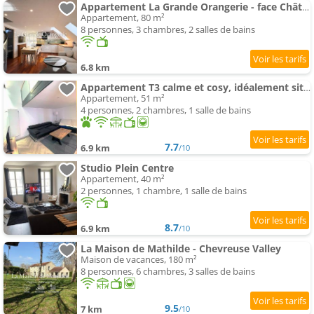
Appartement La Grande Orangerie - face Château Rambouillet
Appartement, 80 m²
8 personnes, 3 chambres, 2 salles de bains
6.8 km
Appartement T3 calme et cosy, idéalement situé près du château et de la gare, dans un cadre paisible
Appartement, 51 m²
4 personnes, 2 chambres, 1 salle de bains
7.7
6.9 km
/10
Studio Plein Centre
Appartement, 40 m²
2 personnes, 1 chambre, 1 salle de bains
8.7
6.9 km
/10
La Maison de Mathilde - Chevreuse Valley
Maison de vacances, 180 m²
8 personnes, 6 chambres, 3 salles de bains
9.5
7 km
/10