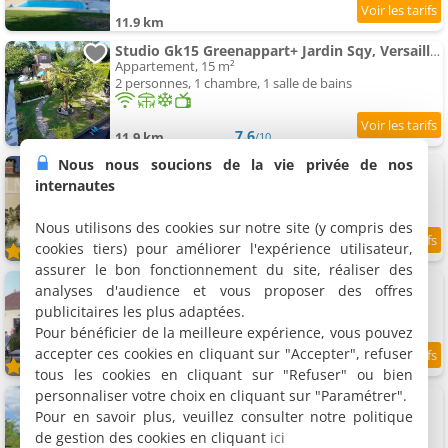
11.9 km
Studio Gk15 Greenappart+ Jardin Sqy, Versailles..
Appartement, 15 m²
2 personnes, 1 chambre, 1 salle de bains
7.6
11.9 km
/10
Nous nous soucions de la vie privée de nos
La maison de Mad
Gîte, 105 m²
internautes
6 personnes, 3 chambres, 2 salles de bains
Nous utilisons des cookies sur notre site (y compris des
cookies tiers) pour améliorer l'expérience utilisateur,
12 km
assurer le bon fonctionnement du site, réaliser des
La maison de Jen
analyses d'audience et vous proposer des offres
Gîte, 150 m²
publicitaires les plus adaptées.
6 personnes, 2 chambres, 2 salles de bains
Pour bénéficier de la meilleure expérience, vous pouvez
accepter ces cookies en cliquant sur "Accepter", refuser
12 km
tous les cookies en cliquant sur "Refuser" ou bien
personnaliser votre choix en cliquant sur "Paramétrer".
Manoir 19e vallée Chevreuse, 30km de Paris
Villa, 320 m²
Pour en savoir plus, veuillez consulter notre politique
15 personnes, 8 chambres, 6 salles de bains
de gestion des cookies en cliquant
ici