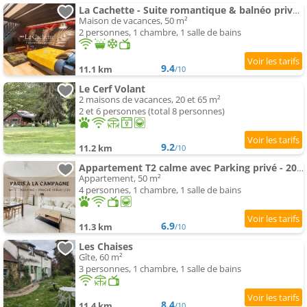
La Cachette - Suite romantique & balnéo privative
Maison de vacances, 50 m²
2 personnes, 1 chambre, 1 salle de bains
9.4
11.1 km
/10
Le Cerf Volant
2 maisons de vacances, 20 et 65 m²
2 et 6 personnes (total 8 personnes)
9.2
11.2 km
/10
Appartement T2 calme avec Parking privé - 20 min Versailles - Paris à la campagne
Appartement, 50 m²
4 personnes, 1 chambre, 1 salle de bains
6.9
11.3 km
/10
Les Chaises
Gîte, 60 m²
3 personnes, 1 chambre, 1 salle de bains
8.4
11.4 km
/10