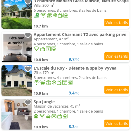
3 chambre Modern Glass Maison, Nature Scape
Villa, 300 m²
6 personnes, 3 chambres, 3 salles de bains
10.7 km
Appartement Charmant T2 avec parking privé
Appartement, 47 m²
4 personnes, 1 chambre, 1 salle de bains
9.7
10.8 km
/10
L'Escale du Roy - Détente & spa by Vyvea
Gîte, 170 m²
8 personnes, 4 chambres, 2 salles de bains
9.4
10.9 km
/10
Spa Jungle
Maison de vacances, 45 m²
2 personnes, 1 chambre, 1 salle de bains
8.3
10.9 km
/10