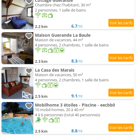
Cottage Guerande
Chambre chez l'habitant, 30 m²
2 personnes, 1 salle de bains
6.7
2.2 km
/10
Maison Guerande La Baule
Maison de vacances, 44 m²
4 personnes, 2 chambres, 1 salle de bains
8.3
2.3 km
/10
La Casa des Marais
Maison de vacances, 50 m²
4 personnes, 2 chambres, 1 salle de bains
9.1
2.5 km
/10
Mobilhome 3 étoiles - Piscine - eecbb0
10 mobil-homes, 20 à 40 m²
4 à 6 personnes (total 46 personnes)
8.8
2.5 km
/10