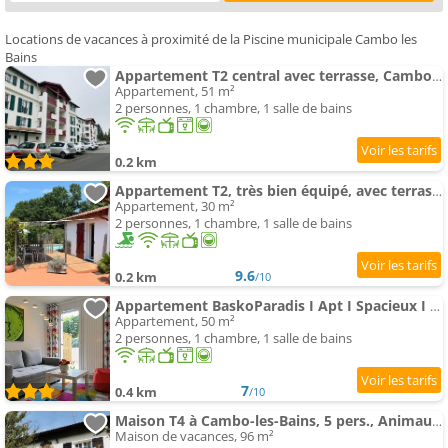
Locations de vacances à proximité de la Piscine municipale Cambo les
Bains
Appartement T2 central avec terrasse, Cambo-les-Bains - FR-1-495-5
Appartement, 51 m²
2 personnes, 1 chambre, 1 salle de bains
0.2 km
Appartement T2, très bien équipé, avec terrasse, jardin, et accès piscine, rénovation mars 2026
Appartement, 30 m²
2 personnes, 1 chambre, 1 salle de bains
9.6
0.2 km
/10
Appartement BaskoParadis I Apt I Spacieux I Douillet I Coloré I Lit 160 I Terrasse I Patio
Appartement, 50 m²
2 personnes, 1 chambre, 1 salle de bains
7
0.4 km
/10
Maison T4 à Cambo-les-Bains, 5 pers., Animaux admis, Internet - FR-1-495-114
Maison de vacances, 96 m²