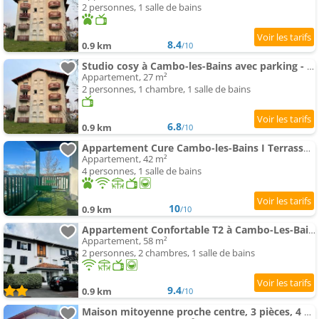
2 personnes, 1 salle de bains
8.4
0.9 km
/10
Studio cosy à Cambo-les-Bains avec parking - FR-1-495-120
Appartement, 27 m²
2 personnes, 1 chambre, 1 salle de bains
6.8
0.9 km
/10
Appartement Cure Cambo-les-Bains I Terrasse & Pkg I 4Pers
Appartement, 42 m²
4 personnes, 1 salle de bains
10
0.9 km
/10
Appartement Confortable T2 à Cambo-Les-Bains avec Terrasse et Parking - FR-1-495-87
Appartement, 58 m²
2 personnes, 2 chambres, 1 salle de bains
9.4
0.9 km
/10
Maison mitoyenne proche centre, 3 pièces, 4 couchages, parking, Wi-Fi - FR-1-495-152