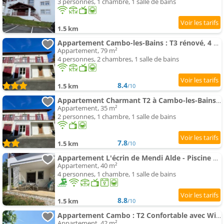
3 personnes, 1 chambre, 1 salle de bains
1.5 km
Appartement Cambo-les-Bains : T3 rénové, 4 pers, proche thermes, wifi - FR-1-495-145
Appartement, 79 m²
4 personnes, 2 chambres, 1 salle de bains
8.4
1.5 km
/10
Appartement Charmant T2 à Cambo-les-Bains, proche des Thermes, - FR-1-495-146
Appartement, 35 m²
2 personnes, 1 chambre, 1 salle de bains
7.8
1.5 km
/10
Appartement L'écrin de Mendi Alde - Piscine Collective
Appartement, 40 m²
4 personnes, 1 chambre, 1 salle de bains
8.8
1.5 km
/10
Appartement Cambo : T2 Confortable avec Wifi et Parking - FR-1-495-72
Appartement, 42 m²