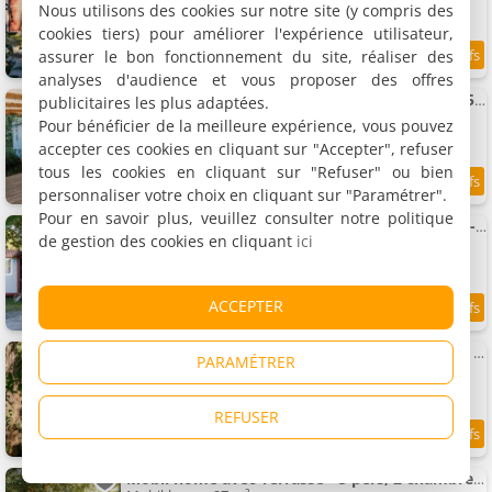
4 personnes, 2 chambres, 1 salle de bains
Nous utilisons des cookies sur notre site (y compris des
cookies tiers) pour améliorer l'expérience utilisateur,
assurer le bon fonctionnement du site, réaliser des
3.4 km
analyses d'audience et vous proposer des offres
Mobil-home 4 pers avec terrasse - API-1-52-1571
publicitaires les plus adaptées.
Mobil-home, 27 m²
Pour bénéficier de la meilleure expérience, vous pouvez
4 personnes, 2 chambres, 1 salle de bains
accepter ces cookies en cliquant sur "Accepter", refuser
tous les cookies en cliquant sur "Refuser" ou bien
personnaliser votre choix en cliquant sur "Paramétrer".
3.4 km
Pour en savoir plus, veuillez consulter notre politique
Mobil-home 3 chambres avec terrasse - API-1-52-1574
de gestion des cookies en cliquant
ici
Mobil-home, 32 m²
6 personnes, 3 chambres, 1 salle de bains
ACCEPTER
3.4 km
Mobil-home confortable pour 5 avec terrasse - API-1-52-1577
PARAMÉTRER
Mobil-home, 26 m²
5 personnes, 2 chambres, 1 salle de bains
REFUSER
3.4 km
Mobil home avec Terrasse - 5 pers, 2 chambres - API-1-52-1573