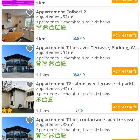
1 km
Appartement Colbert 2
Appartement, 53 m²
3 personnes, 1 chambre, 1 salle de bains
8.8
1 km
/10
Appartement T1 bis avec Terrasse, Parking, WiFi et Animaux admis à Cambo-les-Bains - FR-1-495-12
Appartement, 34 m²
2 personnes, 1 chambre, 1 salle de bains
9.3
1.1 km
/10
Appartement T2 calme avec terrasse et parking - 3 couchages - FR-1-495-109
Appartement, 45 m²
3 personnes, 1 chambre, 1 salle de bains
7
1.1 km
/10
Appartement T1 bis confortable avec terrasse, parking privé, proche thermes - FR-1-495-111
Appartement, 32 m²
2 personnes, 1 chambre, 1 salle de bains