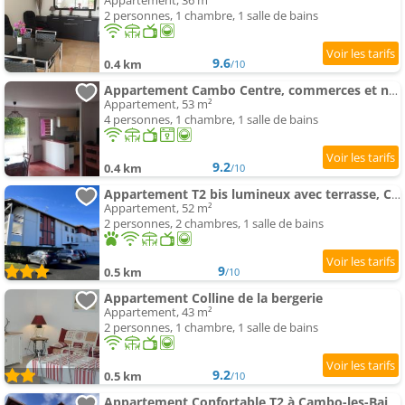
Appartement, 36 m²
2 personnes, 1 chambre, 1 salle de bains
9.6
0.4 km
/10
Appartement Cambo Centre, commerces et nature à 5 min à pied et proche Thermes
Appartement, 53 m²
4 personnes, 1 chambre, 1 salle de bains
9.2
0.4 km
/10
Appartement T2 bis lumineux avec terrasse, Cambo-les-Bains - FR-1-495-56
Appartement, 52 m²
2 personnes, 2 chambres, 1 salle de bains
9
0.5 km
/10
Appartement Colline de la bergerie
Appartement, 43 m²
2 personnes, 1 chambre, 1 salle de bains
9.2
0.5 km
/10
Appartement Confortable T2 à Cambo-les-Bains avec Parking et Fibre, 2 couchages - FR-1-495-108