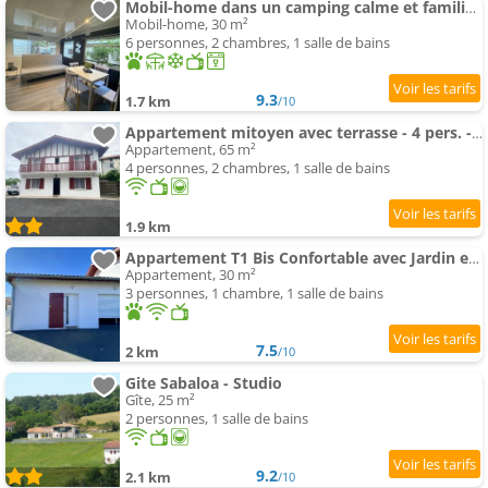
Mobil-home dans un camping calme et familial chez César
Mobil-home, 30 m²
6 personnes, 2 chambres, 1 salle de bains
9.3
1.7 km
/10
Appartement mitoyen avec terrasse - 4 pers. - FR-1-495-161
Appartement, 65 m²
4 personnes, 2 chambres, 1 salle de bains
1.9 km
Appartement T1 Bis Confortable avec Jardin et Animaux Acceptés - FR-1-495-136
Appartement, 30 m²
3 personnes, 1 chambre, 1 salle de bains
7.5
2 km
/10
Gite Sabaloa - Studio
Gîte, 25 m²
2 personnes, 1 salle de bains
9.2
2.1 km
/10