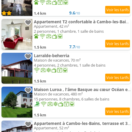
9.6
1.4 km
/10
Appartement T2 confortable à Cambo-les-Bains - Terrasse, Parking, Animaux Ok, Internet - FR-1-495-12
Appartement, 42 m²
2 personnes, 1 chambre, 1 salle de bains
7.7
1.5 km
/10
Larralde-beherria
Maison de vacances, 70 m²
4 personnes, 2 chambres, 1 salle de bains
1.5 km
Maison Luroa , l'âme Basque au cœur Océan et Montagne
Maison de vacances, 480 m²
15 personnes, 8 chambres, 6 salles de bains
1.5 km
Appartement à Cambo-les-Bains, terrasse et 3 couchages - FR-1-495-157
Appartement, 52 m²