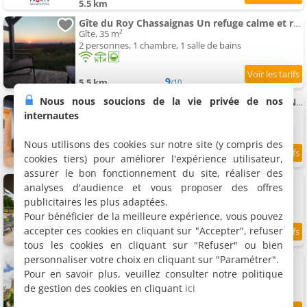
5.5 km
Gîte du Roy Chassaignas Un refuge calme et romantique à 25 min des grottes de Lascaux
Gîte, 35 m²
2 personnes, 1 chambre, 1 salle de bains
9
5.5 km
/10
Nous nous soucions de la vie privée de nos
Maison de vacances avec Panoramic View & Nordic Bath
Maison de vacances, 45 m²
internautes
4 personnes, 2 chambres, 1 salle de bains
Nous utilisons des cookies sur notre site (y compris des
cookies tiers) pour améliorer l'expérience utilisateur,
5.6 km
assurer le bon fonctionnement du site, réaliser des
Gite de la fontanelle
analyses d'audience et vous proposer des offres
Gîte, 100 m²
publicitaires les plus adaptées.
4 personnes, 3 chambres, 1 salle de bains
Pour bénéficier de la meilleure expérience, vous pouvez
accepter ces cookies en cliquant sur "Accepter", refuser
5.7 km
tous les cookies en cliquant sur "Refuser" ou bien
personnaliser votre choix en cliquant sur "Paramétrer".
Peaceful Stay avec piscine
Maison de vacances
Pour en savoir plus, veuillez consulter notre politique
4 personnes, 2 chambres, 2 salles de bains
de gestion des cookies en cliquant
ici