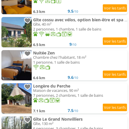
9.5
6.3 km
/10
Gîte cossu avec vélos, option bien-être et spa estival de long de la Véloscénie
Gîte, 40 m²
2 personnes, 1 chambre, 1 salle de bains
9
6.5 km
/10
Nuitée Zen
Chambre chez l'habitant, 18 m²
1 personne, 1 salle de bains
9.6
6.6 km
/10
Longère du Perche
Maison de vacances, 90 m²
7 personnes, 2 chambres, 1 salle de bains
7.5
7.1 km
/10
Gîte Le Grand Nonvilliers
Gîte, 130 m²
6 personnes, 3 chambres, 1 salle de bains