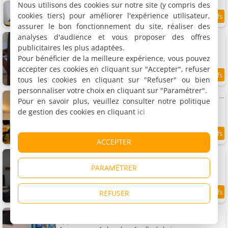
Nous utilisons des cookies sur notre site (y compris des
cookies tiers) pour améliorer l'expérience utilisateur,
7
0.7 km
/10
assurer le bon fonctionnement du site, réaliser des
analyses d'audience et vous proposer des offres
Studio 38m2 centre-ville
Appartement, 38 m²
publicitaires les plus adaptées.
4 personnes, 1 chambre, 1 salle de bains
Pour bénéficier de la meilleure expérience, vous pouvez
accepter ces cookies en cliquant sur "Accepter", refuser
tous les cookies en cliquant sur "Refuser" ou bien
8.8
0.7 km
/10
personnaliser votre choix en cliquant sur "Paramétrer".
La Dame Blanche - Appartement hypercentre historique - Parking privé
Pour en savoir plus, veuillez consulter notre politique
Appartement, 100 m²
de gestion des cookies en cliquant
ici
4 personnes, 2 chambres, 1 salle de bains
9
0.7 km
/10
ACCEPTER
Studio 27m2 centre-ville
Appartement, 27 m²
PARAMÉTRER
2 personnes, 1 chambre, 1 salle de bains
REFUSER
9.8
0.7 km
/10
Appartement Calme & Chaleureux
Appartement, 38 m²