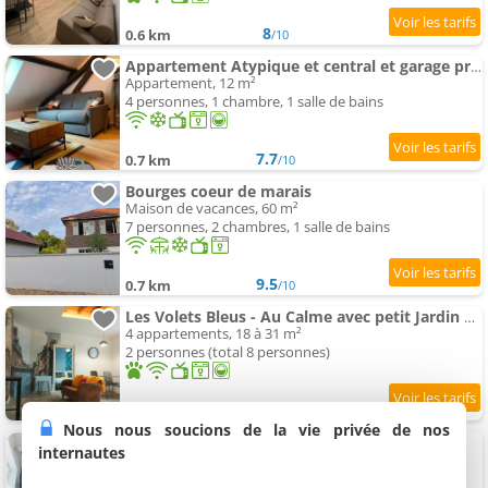
8
0.6 km
/10
Appartement Atypique et central et garage privé
Appartement, 12 m²
4 personnes, 1 chambre, 1 salle de bains
7.7
0.7 km
/10
Bourges coeur de marais
Maison de vacances, 60 m²
7 personnes, 2 chambres, 1 salle de bains
9.5
0.7 km
/10
Les Volets Bleus - Au Calme avec petit Jardin et Patio - 3 appartements
4 appartements, 18 à 31 m²
2 personnes (total 8 personnes)
8.4
0.7 km
/10
Nous nous soucions de la vie privée de nos
Appartement Lumineux & Convivial
internautes
Appartement, 65 m²
6 personnes, 2 chambres, 1 salle de bains