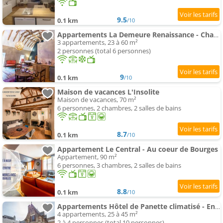
9.5
0.1 km
/10
Appartements La Demeure Renaissance - Charme Calme Confort Climatisation - Panette Collection - parking privé cou
3 appartements, 23 à 60 m²
2 personnes (total 6 personnes)
9
0.1 km
/10
Maison de vacances L'Insolite
Maison de vacances, 70 m²
6 personnes, 2 chambres, 2 salles de bains
8.7
0.1 km
/10
Appartement Le Central - Au coeur de Bourges
Appartement, 90 m²
6 personnes, 3 chambres, 2 salles de bains
8.8
0.1 km
/10
Appartements Hôtel de Panette climatisé - Entrée sainte Chapelle - Cathédrale - Palais Jacques Cœur - Panette Col
4 appartements, 25 à 45 m²
2 à 4 personnes (total 10 personnes)