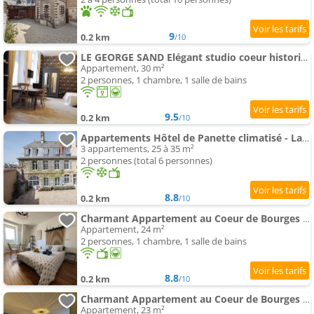
9
0.2 km
/10
LE GEORGE SAND Elégant studio coeur historique
Appartement, 30 m²
2 personnes, 1 chambre, 1 salle de bains
9.5
0.2 km
/10
Appartements Hôtel de Panette climatisé - La charpente historique - cathédrale - Palais Jacques Cœur - Panette Co
3 appartements, 25 à 35 m²
2 personnes (total 6 personnes)
8.8
0.2 km
/10
Charmant Appartement au Coeur de Bourges 24
Appartement, 24 m²
2 personnes, 1 chambre, 1 salle de bains
8.8
0.2 km
/10
Charmant Appartement au Coeur de Bourges 25
Appartement, 23 m²