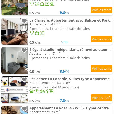
9.6
0.5 km
/10
La Clairière, Appartement avec Balcon et Parking
Appartement, 43 m²
2 personnes, 1 chambre, 1 salle de bains
9
0.5 km
/10
Élégant studio indépendant, rénové au cœur de Bourges
Appartement, 17 m²
2 personnes, 1 chambre, 1 salle de bains
8.5
0.5 km
/10
Résidence La Cocarde, Suites type Appartements
7 appartements, 16 à 30 m²
2 personnes (total 14 personnes)
7.6
0.5 km
/10
Appartement Le Rosalia - WiFi - Hyper centre
Appartement, 28 m²