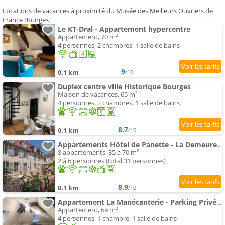
Locations de vacances à proximité du Musée des Meilleurs Ouvriers de
France Bourges
Le KT-Dral - Appartement hypercentre
Appartement, 70 m²
4 personnes, 2 chambres, 1 salle de bains
9
0.1 km
/10
Duplex centre ville Historique Bourges
Maison de vacances, 65 m²
4 personnes, 2 chambres, 1 salle de bains
8.7
0.1 km
/10
Appartements Hôtel de Panette - La Demeure Renaissance Cathédrale, stationnement cour privée
8 appartements, 35 à 70 m²
2 à 6 personnes (total 31 personnes)
8.9
0.1 km
/10
Appartement La Manécanterie - Parking Privé Inclus en Cour Fermée
Appartement, 69 m²
4 personnes, 1 chambre, 1 salle de bains