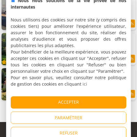
Nous nous soucions de la vie privée de nos
Gîte Le P'tit Chez Nous
Gîte, 45 m²
internautes
4 personnes, 1 chambre, 1 salle de bains
Nous utilisons des cookies sur notre site (y compris des
cookies tiers) pour améliorer l'expérience utilisateur,
9.5
5.1 km
/10
assurer le bon fonctionnement du site, réaliser des
Appartement L'écrin de la Rose
analyses d'audience et vous proposer des offres
Appartement, 80 m²
publicitaires les plus adaptées.
2 personnes, 1 chambre, 1 salle de bains
Pour bénéficier de la meilleure expérience, vous pouvez
accepter ces cookies en cliquant sur "Accepter", refuser
5.3 km
tous les cookies en cliquant sur "Refuser" ou bien
personnaliser votre choix en cliquant sur "Paramétrer".
Appartement Les Bruyeres Gite
Appartement
Pour en savoir plus, veuillez consulter notre politique
4 personnes, 2 chambres, 1 salle de bains
de gestion des cookies en cliquant
ici
9
6 km
/10
ACCEPTER
PARAMÉTRER
© Copyright 1998 - 2026
REFUSER