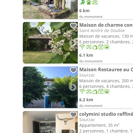
6 km
du monument
Maison de charme conf
Saint-André de Double
Maison de vacances, 130 
6 personnes, 2 chambres, 2
6.1 km
du monument
Maison Restauree au C
Sourzac
Maison de vacances, 200 
6 personnes, 4 chambres, 2
6.2 km
du monument
colymini studio raffin
Sourzac
Appartement, 35 m²
2 personnes, 1 chambre, 1 