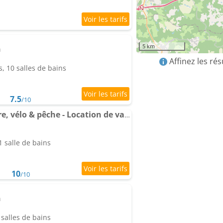
5 km
n
Affinez les ré
, 10 salles de bains
7.5
/10
Au bord de l'eau, nature, vélo & pêche - Location de vacances en Dordogne - L'instant de l'Isle
 salle de bains
10
/10
n
salles de bains