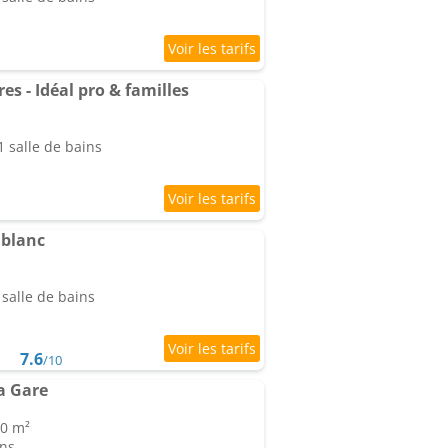
 - Idéal pro & familles
 salle de bains
 blanc
salle de bains
7.6
/10
a Gare
20 m²
ins