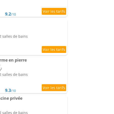
9.2
/10
 salles de bains
rme en pierre
n
m²
 salles de bains
9.3
/10
cine privée
 salles de bains