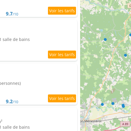
9.7
/10
 salle de bains
 personnes)
9.2
/10
m²
 salle de bains