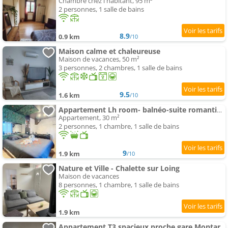
Chambre chez l'habitant, 95 m²
2 personnes, 1 salle de bains
8.9
0.9 km
/10
Maison calme et chaleureuse
Maison de vacances, 50 m²
3 personnes, 2 chambres, 1 salle de bains
9.5
1.6 km
/10
Appartement Lh room- balnéo-suite romantique
Appartement, 30 m²
2 personnes, 1 chambre, 1 salle de bains
9
1.9 km
/10
Nature et Ville - Chalette sur Loing
Maison de vacances
8 personnes, 1 chambre, 1 salle de bains
1.9 km
Appartement T3 spacieux proche gare Montargis Wifi linges fournis