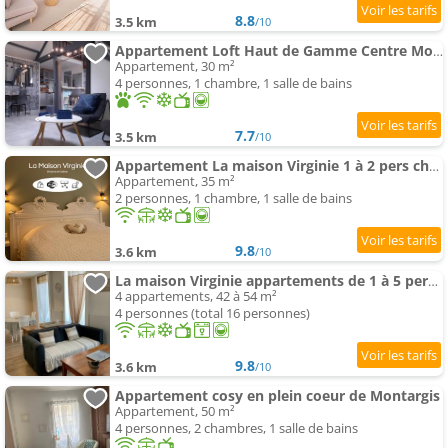
8.8
3.5 km
/10
Appartement Loft Haut de Gamme Centre Montargis, Place de Parking, Local à vélos, Linge de lits et serviettes, c
Appartement, 30 m²
4 personnes, 1 chambre, 1 salle de bains
7.7
3.5 km
/10
Appartement La maison Virginie 1 à 2 pers charmant climatisé central parking proximité port
Appartement, 35 m²
2 personnes, 1 chambre, 1 salle de bains
9.8
3.6 km
/10
La maison Virginie appartements de 1 à 5 pers cosy central clim parking proximité port
4 appartements, 42 à 54 m²
4 personnes (total 16 personnes)
9.8
3.6 km
/10
Appartement cosy en plein coeur de Montargis
Appartement, 50 m²
4 personnes, 2 chambres, 1 salle de bains