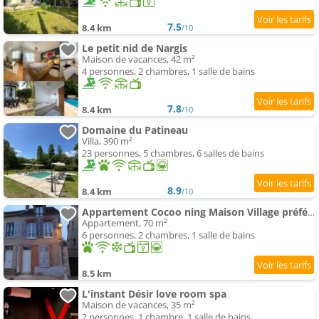
7.5
8.4 km
/10
Le petit nid de Nargis
Maison de vacances, 42 m²
4 personnes, 2 chambres, 1 salle de bains
7.8
8.4 km
/10
Domaine du Patineau
Villa, 390 m²
23 personnes, 5 chambres, 6 salles de bains
8.9
8.4 km
/10
Appartement Cocoo ning Maison Village préféré des français
Appartement, 70 m²
6 personnes, 2 chambres, 1 salle de bains
8.5 km
L'instant Désir love room spa
Maison de vacances, 35 m²
2 personnes, 1 chambre, 1 salle de bains