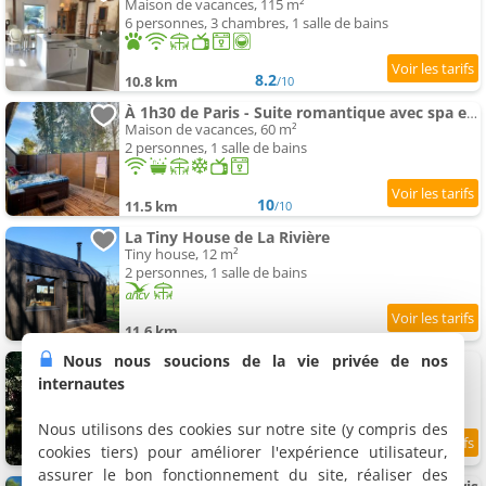
Maison de vacances, 115 m²
6 personnes, 3 chambres, 1 salle de bains
8.2
10.8 km
/10
À 1h30 de Paris - Suite romantique avec spa et sauna privés en terrasse à la campagne
Maison de vacances, 60 m²
2 personnes, 1 salle de bains
10
11.5 km
/10
La Tiny House de La Rivière
Tiny house, 12 m²
2 personnes, 1 salle de bains
11.6 km
Nous nous soucions de la vie privée de nos
Moulin de Moucheny
Maison de vacances, 180 m²
internautes
14 personnes, 5 chambres, 2 salles de bains
Nous utilisons des cookies sur notre site (y compris des
cookies tiers) pour améliorer l'expérience utilisateur,
8.7
11.7 km
/10
assurer le bon fonctionnement du site, réaliser des