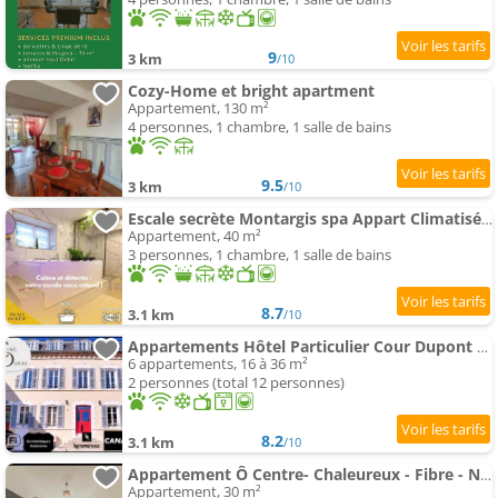
9
3 km
/10
Cozy-Home et bright apartment
Appartement, 130 m²
4 personnes, 1 chambre, 1 salle de bains
9.5
3 km
/10
Escale secrète Montargis spa Appart Climatisé Parking gratuit
Appartement, 40 m²
3 personnes, 1 chambre, 1 salle de bains
8.7
3.1 km
/10
Appartements Hôtel Particulier Cour Dupont - Résidence en Autonomie
6 appartements, 16 à 36 m²
2 personnes (total 12 personnes)
8.2
3.1 km
/10
Appartement Ô Centre- Chaleureux - Fibre - Netflix
Appartement, 30 m²