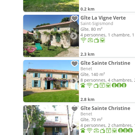
0.2 km
Gîte La Vigne Verte
Saint-Sigismond
Gîte, 80 m²
4 personnes, 1 chambre, 1 
2.3 km
Gîte Sainte Christine
Benet
Gîte, 140 m²
8 personnes, 4 chambres, 2
2.8 km
Gîte Sainte Christine
Benet
Gîte, 70 m²
4 personnes, 2 chambres, 1