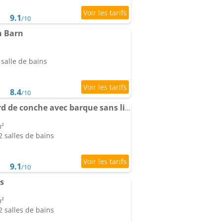
9.1
/10
n Barn
salle de bains
8.4
/10
Une maraîchine en bord de conche avec barque sans linge de maison
m²
 salles de bains
9.1
/10
s
m²
 salles de bains