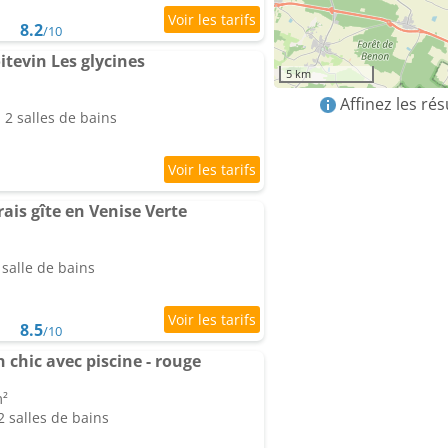
8.2
/10
itevin Les glycines
5 km
Affinez les ré
2 salles de bains
is gîte en Venise Verte
salle de bains
8.5
/10
 chic avec piscine - rouge
m²
 salles de bains