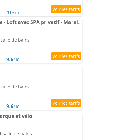
10
/10
Domaine de l'Angélique - Loft avec SPA privatif - Marais poitevin entre Niort et La Rochelle
salle de bains
9.6
/10
salle de bains
9.6
/10
barque et vélo
 salle de bains