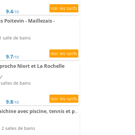
9.4
/10
 Poitevin - Maillezais -
 salle de bains
9.7
/10
proche Niort et La Rochelle
m²
salles de bains
9.8
/10
Ancienne maison maraichine avec piscine, tennis et pétanque
2 salles de bains