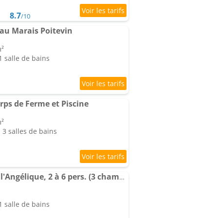
8.7
/10
 au Marais Poitevin
m²
 salle de bains
ps de Ferme et Piscine
m²
3 salles de bains
Les Sabots Bleus : Gîte l'Angélique, 2 à 6 pers. (3 chambres)
 salle de bains