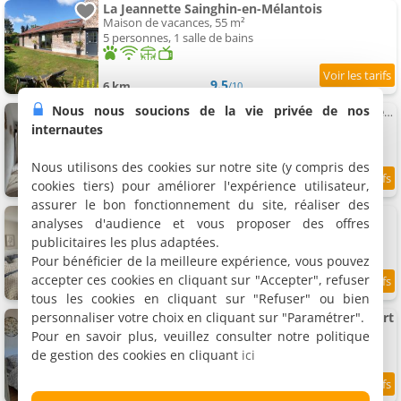
La Jeannette Sainghin-en-Mélantois
Maison de vacances, 55 m²
5 personnes, 1 salle de bains
9.5
6 km
/10
Nous nous soucions de la vie privée de nos
Appartement Le Mauroy - 800 m Stadium - terrasse - Parking - Wifi - Netflix
Appartement, 22 m²
internautes
2 personnes, 1 chambre, 1 salle de bains
Nous utilisons des cookies sur notre site (y compris des
cookies tiers) pour améliorer l'expérience utilisateur,
6.9
6 km
/10
assurer le bon fonctionnement du site, réaliser des
Chambre chez l'habitant chambre cosy
analyses d'audience et vous proposer des offres
Chambre chez l'habitant, 15 m²
publicitaires les plus adaptées.
2 personnes, 1 salle de bains
Pour bénéficier de la meilleure expérience, vous pouvez
accepter ces cookies en cliquant sur "Accepter", refuser
9
6 km
/10
tous les cookies en cliquant sur "Refuser" ou bien
personnaliser votre choix en cliquant sur "Paramétrer".
Chambre chez l'habitant Chambre tout confort
Chambre chez l'habitant
Pour en savoir plus, veuillez consulter notre politique
2 personnes, 1 salle de bains
de gestion des cookies en cliquant
ici
9
6 km
/10