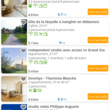
2 à 4 personnes (total 8 personnes)
9.7
4.8 km
/10
Gîte de la Noyelle à Sainghin en Mélantois
2 gîtes, 23 m²
2 personnes (total 4 personnes)
9
5.1 km
/10
Independent studio avec access to Grand Stade & Grand Palais
Appartement, 27 m²
2 personnes, 1 chambre, 1 salle de bains
5.4 km
Domitys - l'hermine Blanche
2 appartements, 37 et 40 m²
2 personnes
8.3
5.5 km
/10
studio relais Philippe Auguste