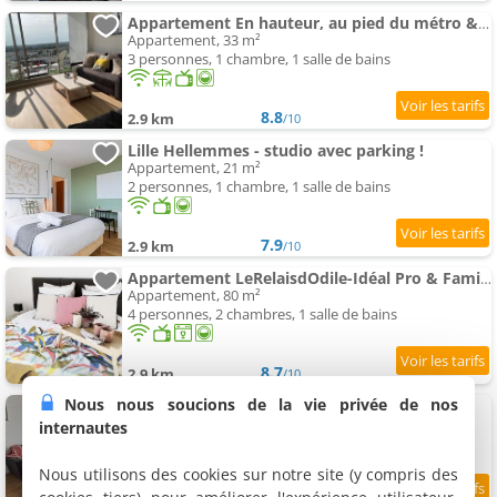
Appartement En hauteur, au pied du métro & 7mn du centre Lille
Appartement, 33 m²
3 personnes, 1 chambre, 1 salle de bains
8.8
2.9 km
/10
Lille Hellemmes - studio avec parking !
Appartement, 21 m²
2 personnes, 1 chambre, 1 salle de bains
7.9
2.9 km
/10
Appartement LeRelaisdOdile-Idéal Pro & Famille-Proche Métro-Fort de Mons
Appartement, 80 m²
4 personnes, 2 chambres, 1 salle de bains
8.7
2.9 km
/10
Nous nous soucions de la vie privée de nos
Appartement proche Lille
Appartement, 55 m²
internautes
2 personnes, 1 salle de bains
Nous utilisons des cookies sur notre site (y compris des