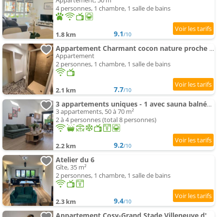
Appartement, 50 m²
4 personnes, 1 chambre, 1 salle de bains
9.1
1.8 km
/10
Appartement Charmant cocon nature proche centre
Appartement
2 personnes, 1 chambre, 1 salle de bains
7.7
2.1 km
/10
3 appartements uniques - 1 avec sauna balnéo - Parking privé inclus
3 appartements, 50 à 70 m²
2 à 4 personnes (total 8 personnes)
9.2
2.2 km
/10
Atelier du 6
Gîte, 35 m²
2 personnes, 1 chambre, 1 salle de bains
9.4
2.3 km
/10
Appartement Cosy-Grand Stade Villeneuve d'Ascq