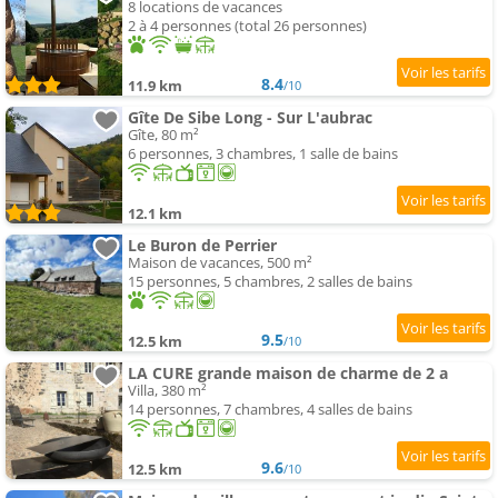
8 locations de vacances
2 à 4 personnes (total 26 personnes)
8.4
11.9 km
/10
Gîte De Sibe Long - Sur L'aubrac
Gîte, 80 m²
6 personnes, 3 chambres, 1 salle de bains
12.1 km
Le Buron de Perrier
Maison de vacances, 500 m²
15 personnes, 5 chambres, 2 salles de bains
9.5
12.5 km
/10
LA CURE grande maison de charme de 2 a
Villa, 380 m²
14 personnes, 7 chambres, 4 salles de bains
9.6
12.5 km
/10