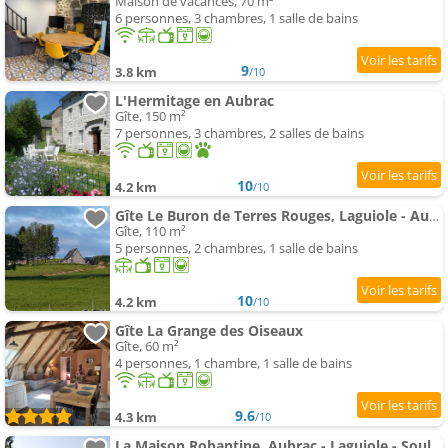
Maison de vacances, 70 m²
6 personnes, 3 chambres, 1 salle de bains
9
3.8 km
/10
L'Hermitage en Aubrac
Gîte, 150 m²
7 personnes, 3 chambres, 2 salles de bains
10
4.2 km
/10
Gîte Le Buron de Terres Rouges, Laguiole - Aubrac
Gîte, 110 m²
5 personnes, 2 chambres, 1 salle de bains
10
4.2 km
/10
Gîte La Grange des Oiseaux
Gîte, 60 m²
4 personnes, 1 chambre, 1 salle de bains
9.6
4.3 km
/10
La Maison Robantine, Aubrac - Laguiole - Soulages