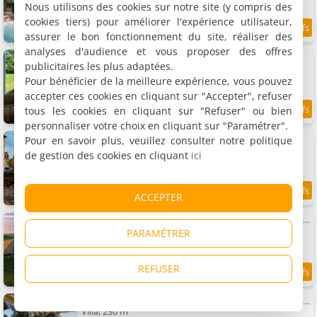
Nous utilisons des cookies sur notre site (y compris des
cookies tiers) pour améliorer l'expérience utilisateur,
assurer le bon fonctionnement du site, réaliser des
18 km
analyses d'audience et vous proposer des offres
Villa Lot
publicitaires les plus adaptées.
Villa, 83 m²
4 personnes, 1 chambre
Pour bénéficier de la meilleure expérience, vous pouvez
accepter ces cookies en cliquant sur "Accepter", refuser
tous les cookies en cliquant sur "Refuser" ou bien
18 km
personnaliser votre choix en cliquant sur "Paramétrer".
Le Puits Enchanté
Pour en savoir plus, veuillez consulter notre politique
Maison de vacances, 50 m²
de gestion des cookies en cliquant
ici
2 personnes, 1 chambre, 1 salle de bains
ACCEPTER
18.1 km
Fraîcheur , forêt d'Aubrac , au coeur de la nature
Maison de vacances, 150 m²
PARAMÉTRER
8 personnes, 3 chambres, 2 salles de bains
REFUSER
9.1
18.3 km
/10
Villa vue panoramique, 6 chambres, climatisation, piscine chauffée
Villa, 230 m²