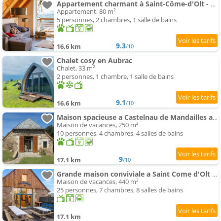
Appartement charmant à Saint-Côme-d'Olt - 80 m² avec balconc
Appartement, 80 m²
5 personnes, 2 chambres, 1 salle de bains
9.3
16.6 km
/10
Chalet cosy en Aubrac
Chalet, 33 m²
2 personnes, 1 chambre, 1 salle de bains
9.1
16.6 km
/10
Maison spacieuse a Castelnau de Mandailles avec cheminee 250 m²
Maison de vacances, 250 m²
10 personnes, 4 chambres, 4 salles de bains
9
17.1 km
/10
Grande maison conviviale a Saint Come d'Olt avec jardin et cheminee
Maison de vacances, 440 m²
25 personnes, 7 chambres, 8 salles de bains
17.1 km