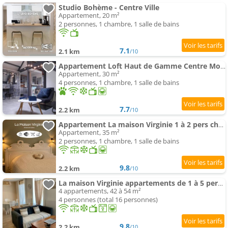
Studio Bohème - Centre Ville
Appartement, 20 m²
2 personnes, 1 chambre, 1 salle de bains
7.1
2.1 km
/10
Appartement Loft Haut de Gamme Centre Montargis, Place de Parking, Local à vélos, Linge de lits et serviettes, c
Appartement, 30 m²
4 personnes, 1 chambre, 1 salle de bains
7.7
2.2 km
/10
Appartement La maison Virginie 1 à 2 pers charmant climatisé central parking proximité port
Appartement, 35 m²
2 personnes, 1 chambre, 1 salle de bains
9.8
2.2 km
/10
La maison Virginie appartements de 1 à 5 pers cosy central clim parking proximité port
4 appartements, 42 à 54 m²
4 personnes (total 16 personnes)
9.8
2.2 km
/10