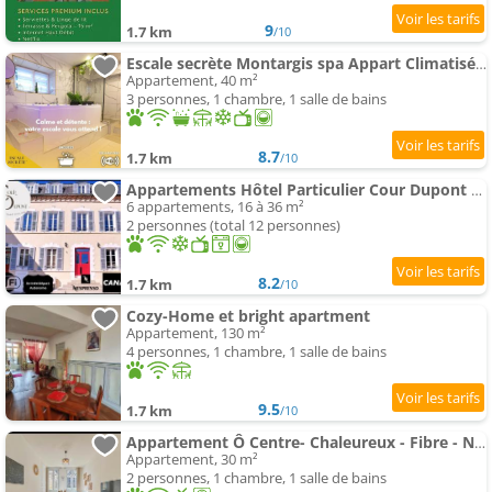
9
1.7 km
/10
Escale secrète Montargis spa Appart Climatisé Parking gratuit
Appartement, 40 m²
3 personnes, 1 chambre, 1 salle de bains
8.7
1.7 km
/10
Appartements Hôtel Particulier Cour Dupont - Résidence en Autonomie
6 appartements, 16 à 36 m²
2 personnes (total 12 personnes)
8.2
1.7 km
/10
Cozy-Home et bright apartment
Appartement, 130 m²
4 personnes, 1 chambre, 1 salle de bains
9.5
1.7 km
/10
Appartement Ô Centre- Chaleureux - Fibre - Netflix
Appartement, 30 m²
2 personnes, 1 chambre, 1 salle de bains