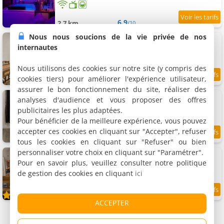
6.9
2.7 km
/10
Nous nous soucions de la vie privée de nos
Maison 3 chambres
Maison de vacances, 95 m²
internautes
4 personnes, 1 chambre, 2 salles de bains
Nous utilisons des cookies sur notre site (y compris des
cookies tiers) pour améliorer l'expérience utilisateur,
8.2
2.7 km
/10
assurer le bon fonctionnement du site, réaliser des
Studio Bis Proche centre ville et Canal
analyses d'audience et vous proposer des offres
Appartement, 26 m²
publicitaires les plus adaptées.
3 personnes, 1 chambre, 1 salle de bains
Pour bénéficier de la meilleure expérience, vous pouvez
accepter ces cookies en cliquant sur "Accepter", refuser
7.2
2.8 km
/10
tous les cookies en cliquant sur "Refuser" ou bien
personnaliser votre choix en cliquant sur "Paramétrer".
Gîte Une Rive au Loing
Gîte, 30 m²
Pour en savoir plus, veuillez consulter notre politique
2 personnes, 1 chambre, 1 salle de bains
de gestion des cookies en cliquant
ici
2.9 km
ACCEPTER